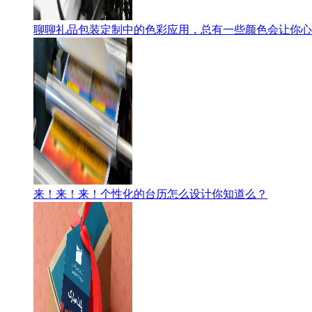
聊聊礼品包装定制中的色彩应用，总有一些颜色会让你
来！来！来！个性化的台历怎么设计你知道么？