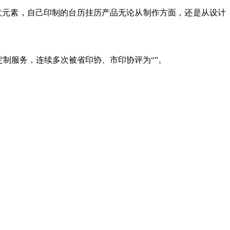
创意元素，自己印制的台历挂历产品无论从制作方面，还是从设计
制服务，连续多次被省印协、市印协评为“”。