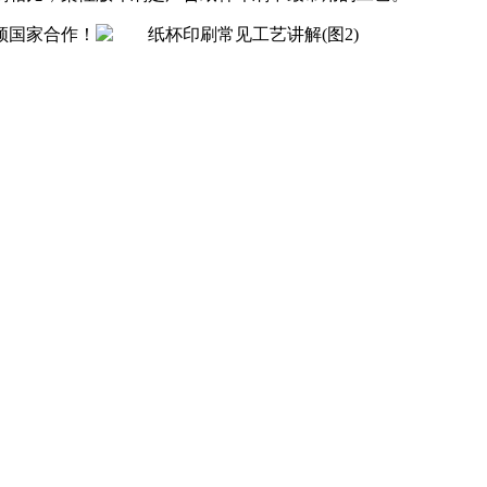
作！